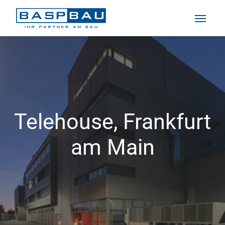
Zum Hauptinhalt springen
Sie sind hier:
Telehouse, Frankfurt
am Main