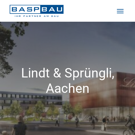
Zum Hauptinhalt springen
Sie sind hier:
Lindt & Sprüngli,
Aachen